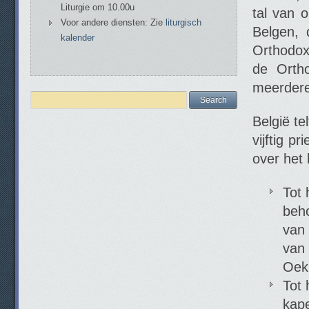
Liturgie om 10.00u
tal van 
Voor andere diensten: Zie
liturgisch
Belgen, 
kalender
Orthodox
de Orth
meerdere
België t
vijftig p
over het 
Tot 
beho
van
van 
Oekr
Tot 
kape