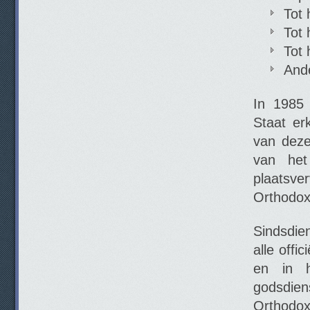
Tot 
Tot 
Tot 
And
In 1985 
Staat er
van deze
van het
plaatsve
Orthodox
Sindsdie
alle offi
en in h
godsdie
Orthodox