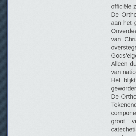
officiële
De Ortho
aan het 
Onverdee
van Chri
oversteg
Gods’eig
Alleen d
van natio
Het blij
geworden 
De Ortho
Tekenend
componen
groot v
catechet