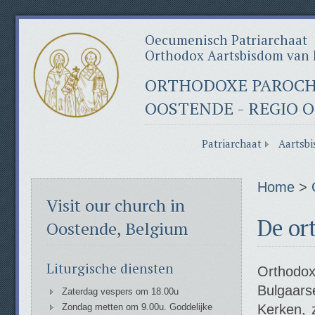
Oecumenisch Patriarchaat
Orthodox Aartsbisdom van 
ORTHODOXE PAROCHI
OOSTENDE - REGIO 
Patriarchaat
Aartsbi
Home
>
Visit our church in
De or
Oostende, Belgium
Liturgische diensten
Orthodo
Bulgaars
Zaterdag vespers om 18.00u
Zondag metten om 9.00u. Goddelijke
Kerken, 