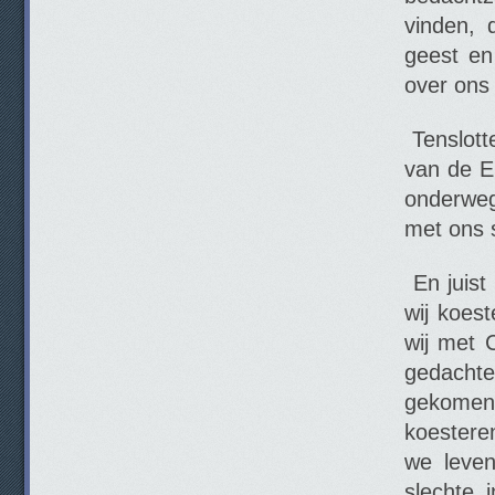
vinden,
geest en
over ons 
Tenslott
van de E
onderweg
met ons 
En juist 
wij koes
wij met 
gedachte
gekomen
koestere
we leven
slechte 