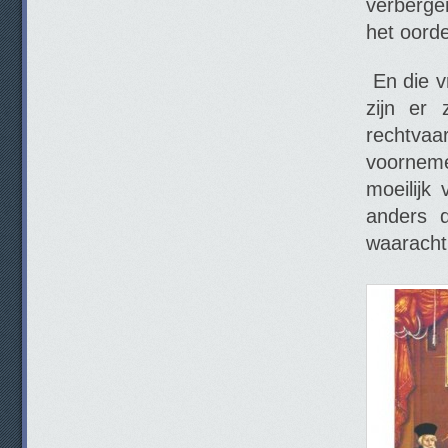
verberge
het oord
En die vr
zijn er
rechtvaar
voorneme
moeilijk
anders 
waarachti