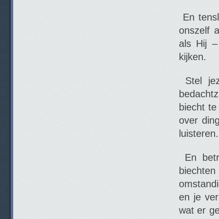
En tensl
onszelf 
als Hij 
kijken.
Stel jez
bedachtz
biecht te
over din
luisteren.
En betr
biechte
omstandi
en je ve
wat er g