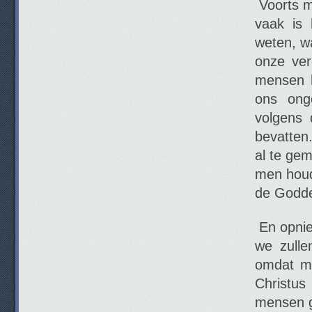
Voorts m
vaak is 
weten, w
onze ver
mensen h
ons ong
volgens 
bevatten
al te ge
men houd
de Godde
En opnie
we zull
omdat me
Christus
mensen go