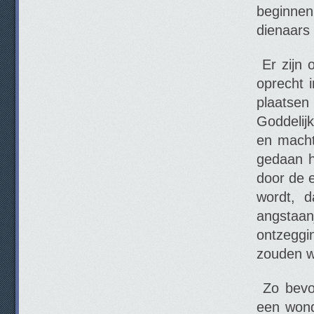
beginnen
dienaars 
Er zijn o
oprecht 
plaatse
Goddelijk
en macht
gedaan h
door de e
wordt, 
angstaan
ontzeggi
zouden we
Zo bevon
een wond