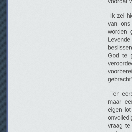
voordat w
Ik zei hi
van ons 
worden 
Levende G
beslisse
God te g
veroorde
voorbere
gebracht
Ten eerst
maar ee
eigen lo
onvolled
vraag te