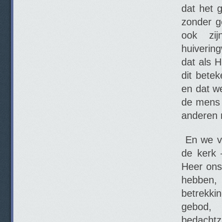
dat het 
zonder g
ook zij
huiverin
dat als H
dit betek
en dat w
de mens 
anderen 
En we ve
de kerk 
Heer ons 
hebben,
betrekkin
gebod, 
bedachtz