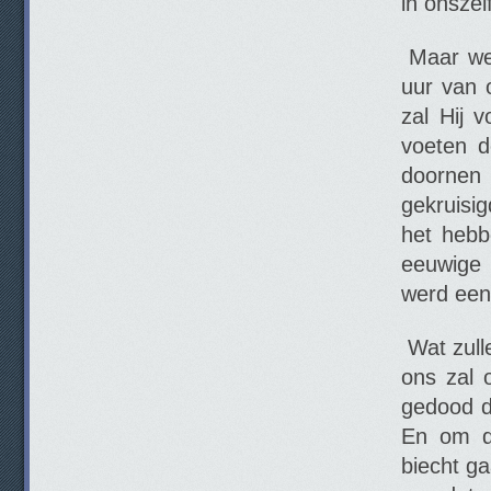
in onsze
Maar weld
uur van 
zal Hij 
voeten d
doornen 
gekruisi
het hebb
eeuwige 
werd een 
Wat zulle
ons zal 
gedood do
En om de
biecht ga