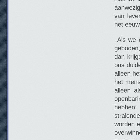
aanwezig
van leve
het eeuw
Als we o
geboden,
dan krij
ons duide
alleen he
het mense
alleen a
openbari
hebben: 
stralend
worden en
overwinn