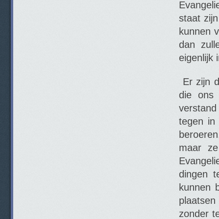
Evangeli
staat zij
kunnen v
dan zull
eigenlijk
Er zijn 
die ons
verstand
tegen in
beroeren
maar ze
Evangeli
dingen t
kunnen b
plaatsen 
zonder t