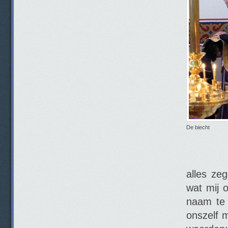
De biecht
alles ze
wat mij 
naam te 
onszelf 