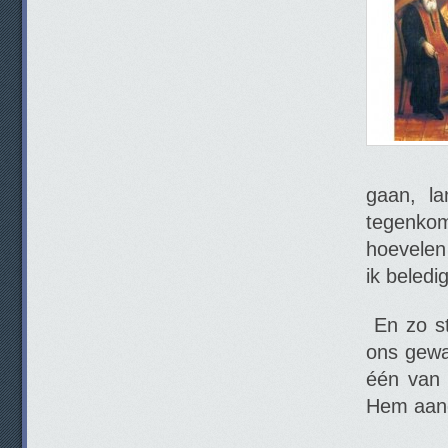
gaan, l
tegenkom
hoevelen
ik beledi
En zo st
ons gewa
één van 
Hem aan