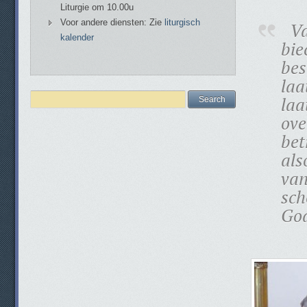
Liturgie om 10.00u
Voor andere diensten: Zie
liturgisch
Va
kalender
bie
bes
laa
laa
ove
bet
als
van
sch
God