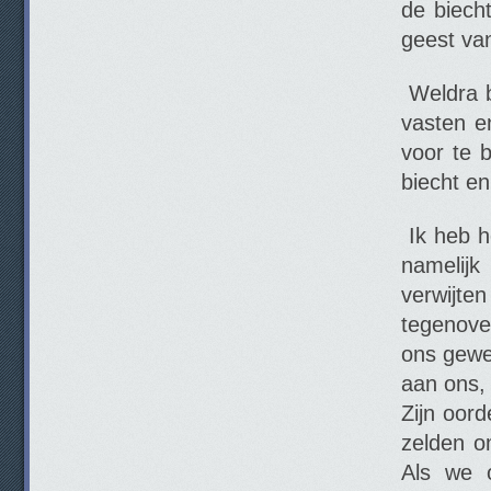
de biech
geest van
Weldra b
vasten e
voor te 
biecht en
Ik heb h
namelij
verwijte
tegenove
ons gewe
aan ons,
Zijn oor
zelden o
Als we o