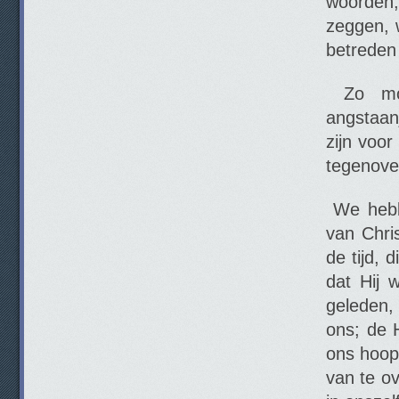
woorden;
zeggen, 
betreden
Zo moe
angstaan
zijn voo
tegenove
We hebbe
van Chri
de tijd, 
dat Hij 
geleden,
ons; de 
ons hoop 
van te ov