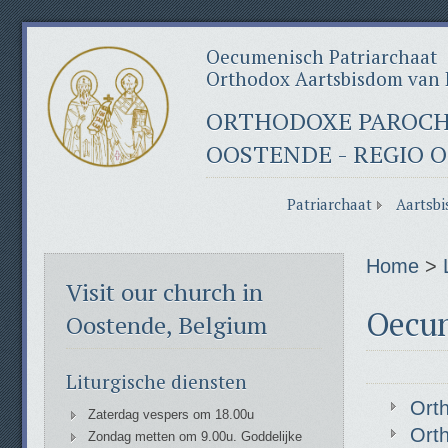
Oecumenisch Patriarchaat
Orthodox Aartsbisdom van 
ORTHODOXE PAROCHI
OOSTENDE - REGIO 
Patriarchaat
Aartsbi
Home
>
Visit our church in
Oecum
Oostende, Belgium
Liturgische diensten
Ort
Zaterdag vespers om 18.00u
Ort
Zondag metten om 9.00u. Goddelijke